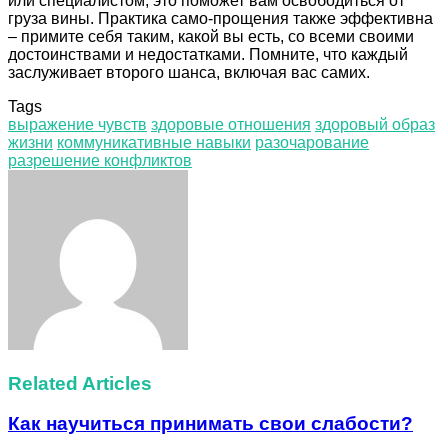
или специалистом, это поможет вам освободиться от
груза вины. Практика само-прощения также эффективна
– примите себя таким, какой вы есть, со всеми своими
достоинствами и недостатками. Помните, что каждый
заслуживает второго шанса, включая вас самих.
Tags
выражение чувств
здоровые отношения
здоровый образ
жизни
коммуникативные навыки
разочарование
разрешение конфликтов
Facebook
Twitter
LinkedIn
Tumblr
Pinterest
Reddit
VKontakte
Odnoklassniki
Skype
WhatsApp
Telegram
Viber
Share
Print
via
Email
Related Articles
Как научиться принимать свои слабости?