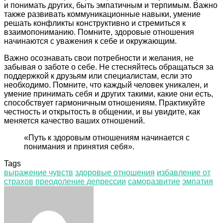
и понимать других, быть эмпатичным и терпимым. Важно
также развивать коммуникационные навыки, умение
решать конфликты конструктивно и стремиться к
взаимопониманию. Помните, здоровые отношения
начинаются с уважения к себе и окружающим.
Важно осознавать свои потребности и желания, не
забывая о заботе о себе. Не стесняйтесь обращаться за
поддержкой к друзьям или специалистам, если это
необходимо. Помните, что каждый человек уникален, и
умение принимать себя и других такими, какие они есть,
способствует гармоничным отношениям. Практикуйте
честность и открытость в общении, и вы увидите, как
меняется качество ваших отношений.
«Путь к здоровым отношениям начинается с
понимания и принятия себя».
Tags
выражение чувств
здоровые отношения
избавление от
страхов
преодоление депрессии
саморазвитие
эмпатия
Facebook
Twitter
LinkedIn
Tumblr
Pinterest
Reddit
VKontakte
Odnoklassniki
Skype
WhatsApp
Telegram
Viber
Share
Print
via
Email