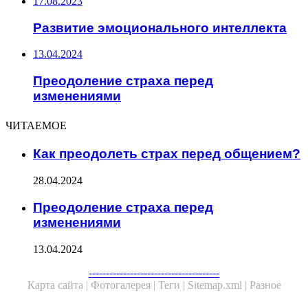
17.08.2023
Развитие эмоционального интеллекта
13.04.2024
Преодоление страха перед
изменениями
ЧИТАЕМОЕ
Как преодолеть страх перед общением?
28.04.2024
Преодоление страха перед
изменениями
13.04.2024
Facebook
Twitter
WhatsApp
Telegram
--------------------------------------
Карта сайта |
Фотогалерея |
Теги |
Sitemap.xml |
Разное