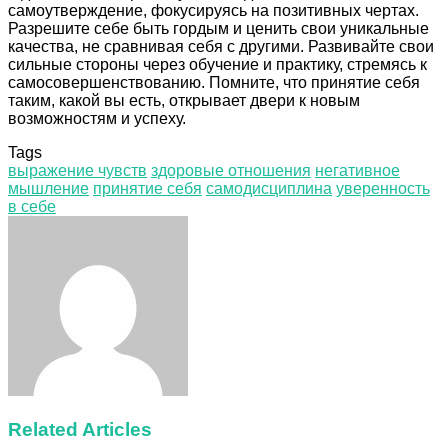
самоутверждение, фокусируясь на позитивных чертах.
Разрешите себе быть гордым и ценить свои уникальные
качества, не сравнивая себя с другими. Развивайте свои
сильные стороны через обучение и практику, стремясь к
самосовершенствованию. Помните, что принятие себя
таким, какой вы есть, открывает двери к новым
возможностям и успеху.
Tags
выражение чувств
здоровые отношения
негативное
мышление
принятие себя
самодисциплина
уверенность
в себе
Facebook
Twitter
LinkedIn
Tumblr
Pinterest
Reddit
VKontakte
Odnoklassniki
Skype
WhatsApp
Telegram
Viber
Share
Print
via
Email
Related Articles