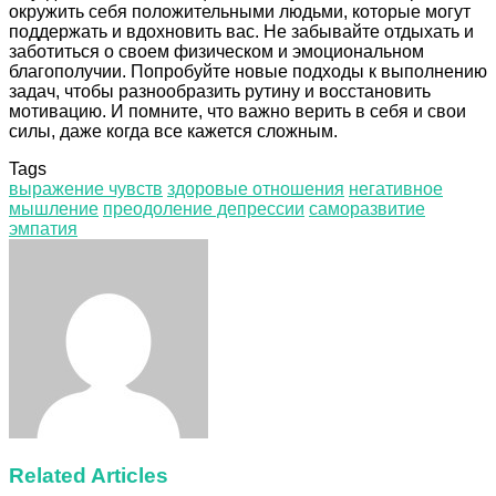
окружить себя положительными людьми, которые могут
поддержать и вдохновить вас. Не забывайте отдыхать и
заботиться о своем физическом и эмоциональном
благополучии. Попробуйте новые подходы к выполнению
задач, чтобы разнообразить рутину и восстановить
мотивацию. И помните, что важно верить в себя и свои
силы, даже когда все кажется сложным.
Tags
выражение чувств
здоровые отношения
негативное
мышление
преодоление депрессии
саморазвитие
эмпатия
Facebook
Twitter
LinkedIn
Tumblr
Pinterest
Reddit
VKontakte
Odnoklassniki
Skype
WhatsApp
Telegram
Viber
Share
Print
via
Email
Related Articles