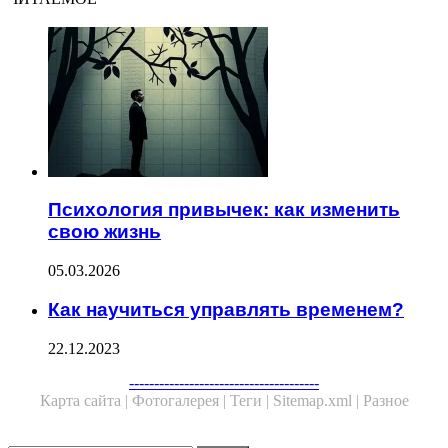
Психология привычек: как изменить
свою жизнь
05.03.2026
Как научиться управлять временем?
22.12.2023
Facebook
Twitter
WhatsApp
Telegram
--------------------------------------
Карта сайта |
Фотогалерея |
Теги |
Sitemap.xml |
Разное