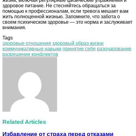
жизни, включая регулярные физические упражнения и
здоровое питание. Не стесняйтесь обращаться за
помощью к профессионалам, если тревога мешает вам
жить полноценной жизнью. Запомните, что забота о
своем психическом здоровье — это норма и заслуживает
внимания.
Tags
здоровые отношения
здоровый образ жизни
коммуникативные навыки
принятие себя
разочарование
разрешение конфликтов
Facebook
Twitter
LinkedIn
Tumblr
Pinterest
Reddit
VKontakte
Odnoklassniki
Skype
WhatsApp
Telegram
Viber
Share
Print
via
Email
Related Articles
Избавление от страха перед отказами