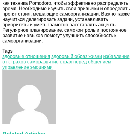
как техника Pomodoro, чтобы эффективно распределять
время. Необходимо изучить свои привычки и определить
препятствия, мешающие самоорганизации. Важно также
научиться делегировать задачи, устанавливать
приоритеты и уметь грамотно расставлять акценты.
Регулярное планирование, самоконтроль и постоянное
развитие навыков помогут улучшить способность к
самоорганизации.
Tags
здоровые отношения
здоровый образ жизни
избавление
от страхов
саморазвитие
страх перед общением
управление эмоциями
Facebook
Twitter
LinkedIn
Tumblr
Pinterest
Reddit
VKontakte
Odnoklassniki
Skype
WhatsApp
Telegram
Viber
Share
Print
via
Email
Related Articles