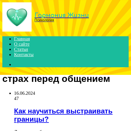
Menu
Гармония Жизни
Психология
Главная
О сайте
Статьи
Контакты
Search
for
страх перед общением
16.06.2024
47
Как научиться выстраивать
границы?