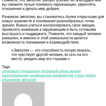
Помните, что эмпатия требует усилий, но благодаря ней
вы сможете лучше понимать окружающих, укреплять
отношения и делать мир добрее.
Развивая эмпатию, вы становитесь более открытыми для
новых знакомств и понимания разнообразных точек
зрения. Важно учиться контролировать свои эмоции,
проявлять внимание к окружающим и быть готовыми
выслушать и поддержать. Помните, что каждый человек
уникален, и именно в этой уникальности кроется
возможность понимания и взаимодействия.
«Эмпатия — это способность почувствовать,
что чувствует другой человек, встать на его
место, увидеть мир его глазами.»
Tags
здоровые отношения
здоровый образ жизни
разочарование
разрешение конфликтов
страх перед
общением
эмпатия
Facebook
Twitter
LinkedIn
Tumblr
Pinterest
Reddit
VKontakte
Odnoklassniki
Skype
WhatsApp
Telegram
Viber
Share
Print
via
Email