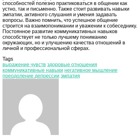
способностей полезно практиковаться в общении как
устно, так и письменно. Также стоит развивать навыки
эмпатии, активного слушания и умения задавать
вопросы. Важно помнить, что успешное общение
строится на взаимопонимании и уважении к собеседнику.
Постоянное развитие коммуникативных навыков
способствует не только лучшему пониманию
окружающих, но и улучшению качества отношений в
личной и профессиональной сферах.
Tags
выражение чувств
здоровые отношения
коммуникативные навыки
негативное мышление
преодоление депрессии
эмпатия
Facebook
Twitter
LinkedIn
Tumblr
Pinterest
Reddit
VKontakte
Odnoklassniki
Skype
WhatsApp
Telegram
Viber
Share
Print
via
Email