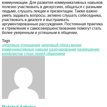
коммуникации. Для развития коммуникативных навыков
полезно участвовать в дискуссиях, общаться с разными
людьми, слушать лекции и презентации. Также важно
уметь задавать вопросы, активно слушать собеседника,
участвовать в диалоге и выстраивать
аргументированные рассуждения. Постоянная практика
и стремление к самосовершенствованию помогут стать
более уверенным и успешным в общении.
Tags
здоровые отношения
здоровый образ жизни
коммуникативные навыки
разочарование
разрешение
конфликтов
страх перед общением
Facebook
Twitter
LinkedIn
Tumblr
Pinterest
Reddit
VKontakte
Odnoklassniki
Skype
WhatsApp
Telegram
Viber
Share
Print
via
Email
Related Articles